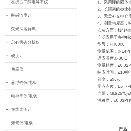
在线乙二醇电导率仪
1、采用际的固体电
2、长距离的参比扩
酸碱浓度计
3、无需补充电介质
4、测量精度高，响
荧光法溶解氧
安装方面：旋转锁定式
广泛应用于各种纯水
总有机碳分析仪
型号：PH8000
测量范围：0-14P
硬度计
适应温度:0-80℃
测量精度：≤0.02P
色度仪
响应时间：≤10秒
斜率：≥96%
悬浮物仪/电极
零点点位：Eo=7PH±
内阻：MΩ(25℃)≤5
电导率仪/电极
漂移度：≤0.03PH/
在线离子计
溶氧仪/电极
产品