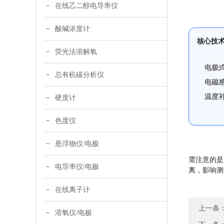
在线乙二醇电导率仪
酸碱浓度计
核心技
荧光法溶解氧
电极
总有机碳分析仪
电磁
温度
硬度计
色度仪
悬浮物仪/电极
需注意的是
电导率仪/电极
离，影响测
在线离子计
上一条
溶氧仪/电极