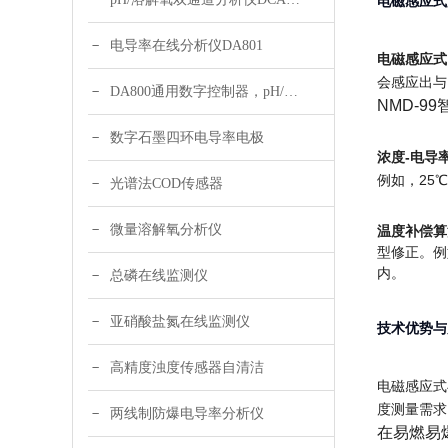
电磁感应式
电导率在线分析仪DA801
电磁感应式
会感应出与
DA800通用数字控制器，pH/DO/ORP多参数
NMD-
数字石墨四环电导率电极
浓度-电导
例如，25
光谱法COD传感器
微量溶解氧分析仪
温度补偿算
型修正。例如
内。
总磷在线监测仪
亚硝酸盐氮在线监测仪
技术优势与
高精度浊度传感器自清洁
电磁感应式
度测量需求
两线制防爆电导率分析仪
在易燃易