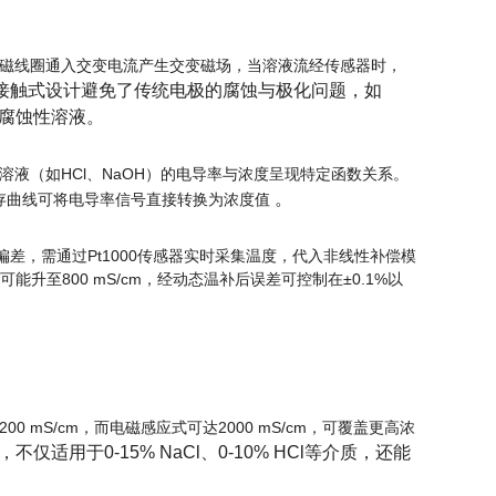
磁线圈通入交变电流产生交变磁场，当溶液流经传感器时，
接触式设计避免了传统电极的腐蚀与极化问题，如
强腐蚀性溶液
。
组分溶液（如HCl、NaOH）的电导率与浓度呈现特定函数关系。
。
预存曲线可将电导率信号直接转换为浓度值
偏差，需通过Pt1000传感器实时采集温度，代入非线性补偿模
可能升至800 mS/cm，经动态温补后误差可控制在±0.1%以
mS/cm，而电磁感应式可达2000 mS/cm，可覆盖更高浓
适用于0-15% NaCl、0-10% HCl等介质，还能