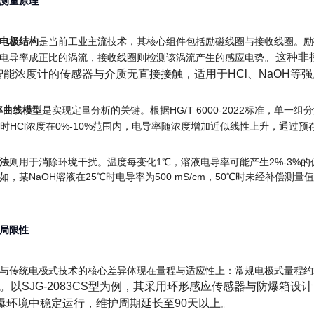
测量原理
电极结构
是当前工业主流技术，其核心组件包括励磁线圈与接收线圈。励
。这种非
电导率成正比的涡流，接收线圈则检测该涡流产生的感应电势
99智能浓度计的传感器与介质无直接接触，适用于HCl、NaOH等
率曲线模型
是实现定量分析的关键。根据HG/T 6000-2022标准，单一
℃时HCl浓度在0%-10%范围内，电导率随浓度增加近似线性上升，通过
法
则用于消除环境干扰。温度每变化1℃，溶液电导率可能产生2%-3%的
，某NaOH溶液在25℃时电导率为500 mS/cm，50℃时未经补偿测量值
局限性
与传统电极式技术的核心差异体现在量程与适应性上：常规电极式量程约200 
。以SJG-2083CS型为例，其采用环形感应传感器与防爆箱设计，不仅
爆环境中稳定运行，维护周期延长至90天以上
。