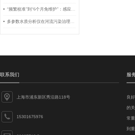
“频繁校准”到“6个月免维护”：感应式传感器如何革新运维？
多参数水质分析仪在河流污染治理中的应用探索
联系我们
服
上海市浦东新区秀沿路118号
良好
的关
15301675976
常重
到重