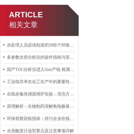
ARTICLE
相关文章
水处理人员必须知道的50给个经验知识库
多参数水质分析仪的操作指南与安全事项
国产TOC分析仪进入3nm产线 检测限低至0.1ppb
工业电导率在化工生产中的重要性及其测量方法
在线余氯传感器维护实操：清洗方法与寿命延长技巧
原理解析：生物制药溶解氧电极基于极谱法与光化学荧光法的技术路线对比
环保督察迎检指南：排污企业在线监测设备运行台账与数据合规要点
水质酸度计选型要点及注意事项详解