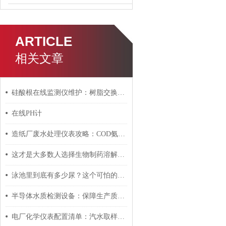
ARTICLE
相关文章
硅酸根在线监测仪维护：树脂交换柱失效判断与更换时机
在线PH计
造纸厂废水处理仪表攻略：COD氨氮悬浮物在线监测实操
这才是大多数人选择生物制药溶解氧电极的真正理由！
泳池里到底有多少尿？这个可怕的问题终于有答案了
半导体水质检测设备：保障生产质量的利器
电厂化学仪表配置清单：汽水取样→硅酸根→钠离子全链路方案