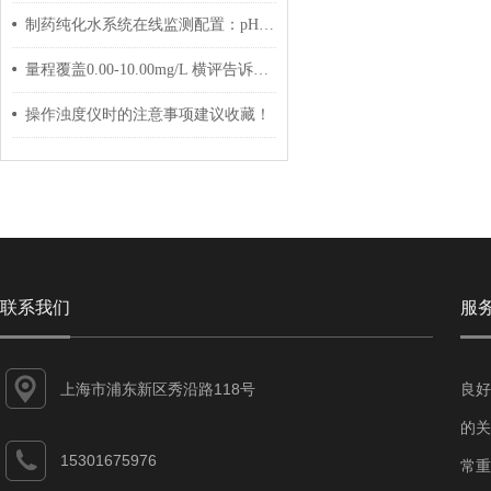
制药纯化水系统在线监测配置：pH+电导率+TOC合规方案
量程覆盖0.00-10.00mg/L 横评告诉你哪款设备适配所有水质场景
操作浊度仪时的注意事项建议收藏！
联系我们
服
上海市浦东新区秀沿路118号
良好
的关
15301675976
常重