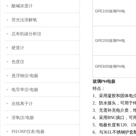
酸碱浓度计
GPE100
玻璃
PH
电
荧光法溶解氧
总有机碳分析仪
GPE200
玻璃
PH
电
硬度计
色度仪
GPE600
玻璃
PH
电
悬浮物仪/电极
玻璃PH电极
特点：
电导率仪/电极
1、采用凝胶和固体电
2、防水接头，可用于
在线离子计
3、无需补充电介质，
溶氧仪/电极
4、采用BNC插口，
5、电极长度有120、1
PH/ORP仪表/电极
6、与361L不锈钢护