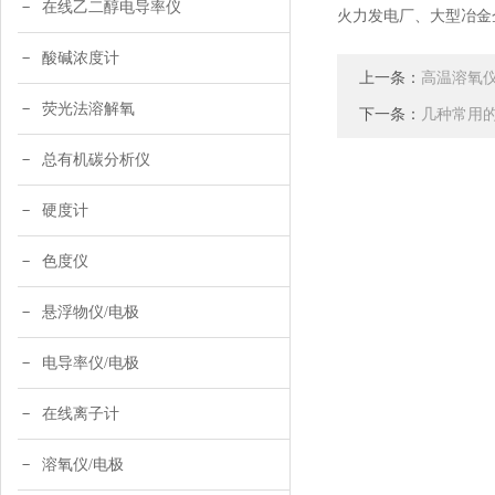
在线乙二醇电导率仪
火力发电厂、大型冶金
酸碱浓度计
上一条：
高温溶氧
荧光法溶解氧
下一条：
几种常用
总有机碳分析仪
硬度计
色度仪
悬浮物仪/电极
电导率仪/电极
在线离子计
溶氧仪/电极