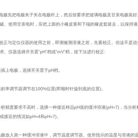
极先把电极夹子夹在电极杆上，然后按要求把玻璃电极及甘汞电极装好
破。使用甘汞电时，应把上面的小橡皮塞和下端的橡皮套拔去，以保持液
正与定位仪器的使用之前，即测被测溶液之前，先要校正。但这不是说
求。仪器选择开关置“pH”档或“mV”档，按下法进行校正:
插上电极，选择开关置于pH档。
斜率调节器调节在100%位置(即顺时针旋到底的位置)。
析精度要求不高时，选择一种接近样品pH值的缓冲溶液(pH=7)，当分
接近的情况如pH=4和pH=7)。
极放入第一种缓冲溶液中，调节温度调节器。使所指示的温度与溶液的