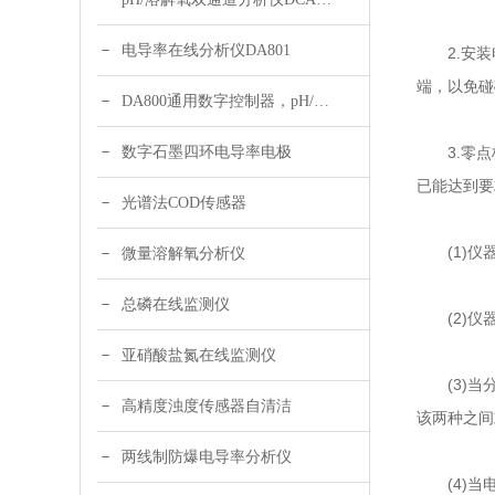
电导率在线分析仪DA801
2.安装电
端，以免碰
DA800通用数字控制器，pH/DO/ORP多参数
数字石墨四环电导率电极
3.零点校
已能达到要
光谱法COD传感器
(1)仪器
微量溶解氧分析仪
总磷在线监测仪
(2)仪器
亚硝酸盐氮在线监测仪
(3)当分
高精度浊度传感器自清洁
该两种之间或
两线制防爆电导率分析仪
(4)当电