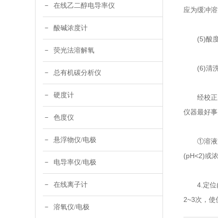
在线乙二醇电导率仪
应为缓冲溶
酸碱浓度计
(5)酸度
荧光法溶解氧
(6)清洗
总有机碳分析仪
硬度计
经校正的仪
仪器最好事
色度仪
悬浮物仪/电极
①溶液温度
(pH<2
电导率仪/电极
在线离子计
4.定位(
2~3次，
溶氧仪/电极