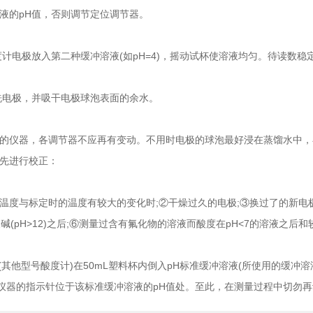
液的pH值，否则调节定位调节器。
计电极放入第二种缓冲溶液(如pH=4)，摇动试杯使溶液均匀。待读数
电极，并吸干电极球泡表面的余水。
器，各调节器不应再有变动。不用时电极的球泡最好浸在蒸馏水中，在
先进行校正：
与标定时的温度有较大的变化时;②干燥过久的电极;③换过了的新电极;
)或浓碱(pH>12)之后;⑥测量过含有氟化物的溶液而酸度在pH<7的溶液之
其他型号酸度计)在50mL塑料杯内倒入pH标准缓冲溶液(所使用的缓冲
使仪器的指示针位于该标准缓冲溶液的pH值处。至此，在测量过程中切勿