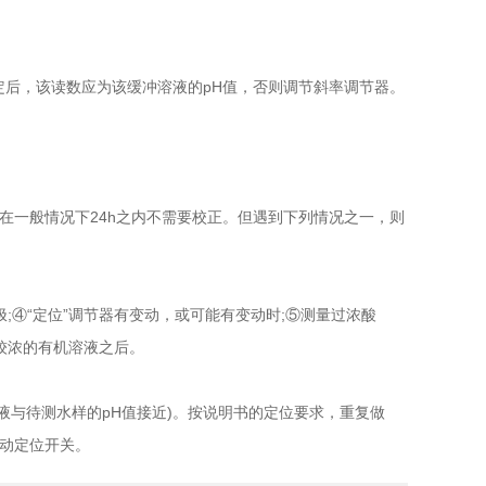
稳定后，该读数应为该缓冲溶液的pH值，否则调节斜率调节器。
一般情况下24h之内不需要校正。但遇到下列情况之一，则
④“定位”调节器有变动，或可能有变动时;⑤测量过浓酸
后和较浓的有机溶液之后。
溶液与待测水样的pH值接近)。按说明书的定位要求，重复做
再动定位开关。