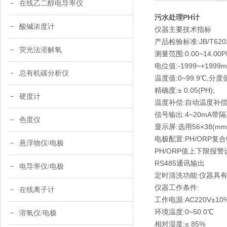
在线乙二醇电导率仪
污水处理PH计
酸碱浓度计
仪器主要技术指标
产品检验标准:JB/T620
荧光法溶解氧
测量范围:0.00~14.00P
电位值:-1999~+1999m
总有机碳分析仪
温度值:0~99.9℃,分度值
精确度:± 0.05(PH);
硬度计
温度补偿:自动温度补偿,补
信号输出:4~20mA带隔
色度仪
显示屏:选用56×38
电极配置:PH/ORP复合
悬浮物仪/电极
PH/ORP值上下限报
RS485通讯输出
电导率仪/电极
定时清洗功能:仪器具
仪器工作条件:
在线离子计
工作电源:AC220V±10%
环境温度:0~50.0℃
溶氧仪/电极
相对湿度:≤ 85%