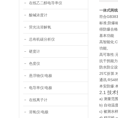
在线乙二醇电导率仪
一体式两线制
酸碱浓度计
符合GB38
标准;防爆标
荧光法溶解氧
得防爆合格
基本功能
总有机碳分析仪
高智能化:C
功能。
硬度计
高可靠性:
抗干扰能力
色度仪
防水防尘设计
25℃折算
悬浮物仪/电极
通讯:RS
本安防爆:本
电导率仪/电极
2.1 技
a) 测量范围:
在线离子计
b) 自动温度
c) 被测水样:
溶氧仪/电极
d) 稳定性:±0