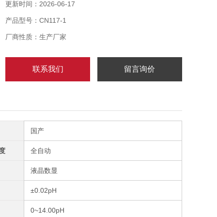
更新时间：2026-06-17
可广泛应用于火电、化工化肥、冶金、环保、制药、生
产品型号：CN117-1
化、食品和自来水等溶液中pH值或ORP值的连续监测。
变送器采用防爆铸铝外壳,密封性能好防护等级*可达
厂商性质：生产厂家
IP67,特别适用于现场
联系我们
留言询价
国产
度
全自动
液晶数显
±0.02pH
0~14.00pH