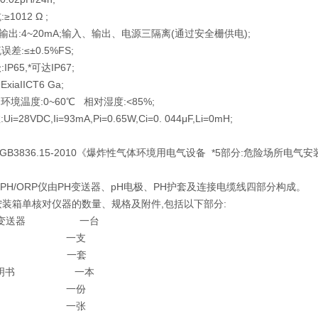
≥1012 Ω ;
离输出:4~20mA;输入、输出、电源三隔离(通过安全栅供电);
误差:≤±0.5%FS;
IP65,*可达IP67;
xiaIICT6 Ga;
:环境温度:0~60℃ 相对湿度:<85%;
i=28VDC,Ii=93mA,Pi=0.65W,Ci=0. 044μF,Li=0mH;
GB3836.15-2010《爆炸性气体环境用电气设备 *5部分:危险场所电
工业PH/ORP仪由PH变送器、pH电极、PH护套及连接电缆线四部分构成。
按装箱单核对仪器的数量、规格及附件,包括以下部分:
117变送器 一台
H电极 一支
H护套 一套
用说明书 一本
装箱单 一份
合格证 一张