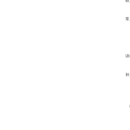
联
常
详
补