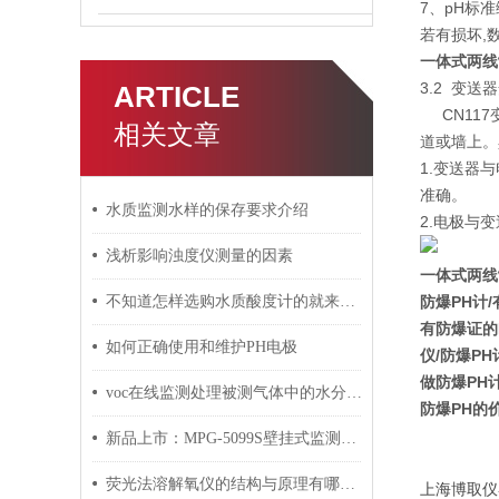
7、p
若有损坏,
一体式两线制
3.2 变送
ARTICLE
CN117
相关文章
道或墙上。
1.变送器
准确。
水质监测水样的保存要求介绍
2.电极与
浅析影响浊度仪测量的因素
一体式两线
不知道怎样选购水质酸度计的就来看看这些吧
防爆PH计
有防爆证的
如何正确使用和维护PH电极
仪/防爆PH
做防爆PH
voc在线监测处理被测气体中的水分有三种方式
防爆PH的
新品上市：MPG-5099S壁挂式监测仪，重新定义水质监测效率
荧光法溶解氧仪的结构与原理有哪些？
上海博取仪