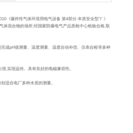
-2010《爆炸性气体环境用电气设备 第4部分:本质安全型“i" 》
~T4组炸性气体混合物的场所;经国家防爆电气产品质检中心检验合格,取
能完成pH值测量、温度测量、温度自动补偿、仪表自检等多种
能力强,实现远传。具有良好的电磁兼容性。
,特别适合电厂多种水质的测量。