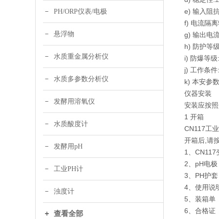
e) 输入阻抗:
PH/ORP仪表/电极
f) 电流隔
悬浮物
g) 输出电流
h) 防护等级:
水质重金属分析仪
i) 防爆等级:E
j) 工作条件
水质多参数分析仪
k) 本安参数:U
仪器安装
发酵用溶氧仪
安装应按照
1 开箱
水质酸度计
CN117
开箱后,请
发酵用pH
1、CN
2、p
工业PH计
3、P
4、使
浊度计
5、
6、
查看全部