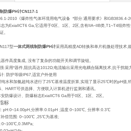
防爆PH计CN117-1
36.1-2010《爆炸性气体环境用电气设备 *部分:通用要求》和GB3836.4
志为ExiaIICT6 Ga,它适用于0区、1区、2区,含有IIA~IIB类,T1
证。
N117型
一体式两线制防爆PH计
采用高精度AD转换和单片机微处理技术,
元器件高度集成, 没有了复杂的功能开关和调节旋钮。
强:采用*器件,阻抗高达1012Ω;电流输出采用光电耦合隔离技术,抗干扰
: 防护等级IP67,适宜户外使用
:对纯水和加氨超纯水进行了25℃基准温度折算,实现了显示25℃时的pH值
485、HART可供选择、方便联入计算机进行监测和通讯。
安防爆设计、防爆标志ExiaIICT6 Ga用于0区、1区、2区。
术指标
 pH:0~14.00pH,分辨率:0.01pH ;温度:0~100℃, 分辨率:0.3℃
补偿范围: 0~100℃ ,25℃为基准;
0~100℃,0.3MPa;
.02pH/24h;