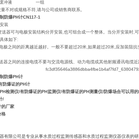
H标准缓冲液 一组
数量不对或规格不符,请与公司或销售商联系。
防爆PH计CN117-1
器安装
变送器可与电极安装结构分开安装,也可组合成一个整体。当分开安装时,
具体如下:
与电极之间的距离越近越好。一般不要超过20米,如果超过20米,应加装阻
变送器之间的连接电缆不要与交流电源线、动力电缆或其他射频通讯电缆近
制防爆PH计
/有防爆证的PH计
PH检测仪/
有防爆证的PH监测仪/有防爆证的PH测量仪/防爆场合可以用的
计/
计的厂家
价格
器有限公司是专业从事水质过程监测传感器和水质过程监测仪器仪表的研