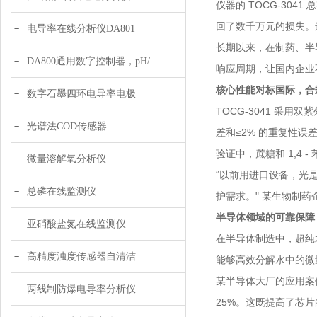
仪器的 TOCG-30
回了数千万元的损失。
电导率在线分析仪DA801
长期以来，在制药、半
DA800通用数字控制器，pH/DO/ORP多参数
响应周期，让国内企业不
核心性能对标国际，合
数字石墨四环电导率电极
TOCG-3041 采用双
光谱法COD传感器
差和≤2% 的重复性误差
验证中，蔗糖和 1,4 
微量溶解氧分析仪
“以前用进口设备，光是
总磷在线监测仪
护需求。" 某生物制
半导体领域的可靠保障
亚硝酸盐氮在线监测仪
在半导体制造中，超纯水
高精度浊度传感器自清洁
能够高效分解水中的微
某半导体大厂的应用案例
两线制防爆电导率分析仪
25%。这既提高了芯