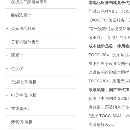
在线乙二醇电导率仪
本地化服务构建竞争优
与进口品牌相比，TOC
酸碱浓度计
IQ/OQ/PQ 验证
荧光法溶解氧
“有一次我们系统突然
做不到。" 某电厂的
总有机碳分析仪
成本优势凸显，使用效
TOCG-3041 的
硬度计
省下相当于设备采购价
色度仪
该设备的维护成本同样具
TOCG-3041 采
悬浮物仪/电极
政策赋能，国产替代加
电导率仪/电极
随着《中国制造 202
惠政策，还被纳入了多
在线离子计
“选择 TOCG-30
溶氧仪/电极
高管这样表示。