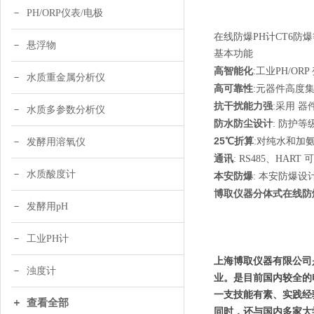
PH/ORP仪表/电极
在线防爆PH计CT6防
悬浮物
基本功能
高智能化
:工业PH/O
水质重金属分析仪
高可靠性
:元器件高度
抗干扰能力强
:采用 器
水质多参数分析仪
防水防尘设计
: 防护等
25
℃折算
:对纯水和加
发酵用溶氧仪
通讯
: RS485、H
水质酸度计
本安防爆
: 本安防爆设计
博取仪器分体式在线防爆
发酵用pH
工业PH计
上海博取仪器有限公司
浊度计
业。是目前国内较全的
一支技能有素、实践经
查看全部
同时，还与国内多家大