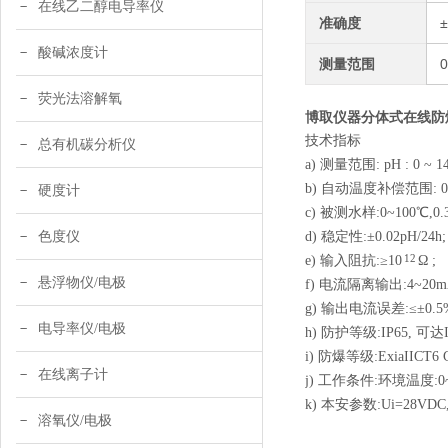
在线乙二醇电导率仪
准确度
酸碱浓度计
测量范围
0
荧光法溶解氧
博取仪器分体式在线防爆
技术指标
总有机碳分析仪
a) 测量范围: pH : 0 ~ 1
b) 自动温度补偿范围: 0~
硬度计
c) 被测水样:0~100℃,0.
色度仪
d)
稳定性:
±
0.02pH/24h;
12
e)
输入阻抗:
≥
10
Ω ;
悬浮物仪/电极
f) 电流隔离输出:4~
g)
输出电流误差:
≤±
0.5
电导率仪/电极
h) 防护等级:IP65, 可达I
i) 防爆等级:ExiaIICT6 G
在线离子计
j) 工作条件:环境温度:0
k) 本安参数:Ui=28VDC,Ii
溶氧仪/电极