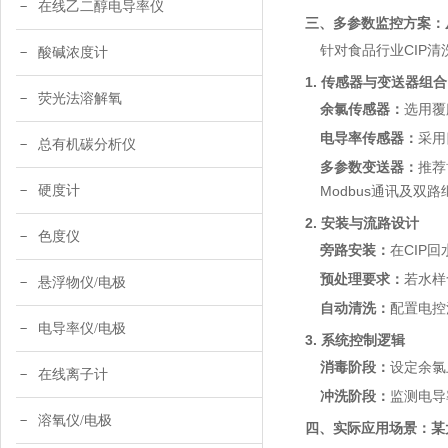
在线乙二醇电导率仪
三、多参数监控方案：
针对食品行业CIP
酸碱浓度计
1. 传感器与变送器组合
荧光法溶解氧
余氯传感器：
选用覆
电导率传感器：
采用
总有机碳分析仪
多参数变送器：
推荐
硬度计
Modbus通讯及双
2. 安装与流路设计
色度仪
旁路安装：
在CIP
预处理要求：
若水样
悬浮物仪/电极
自动清洗：
配置电控
电导率仪/电极
3. 系统控制逻辑
消毒阶段：
设定余氯
在线离子计
冲洗阶段：
监测电导
溶氧仪/电极
四、实际应用场景：某