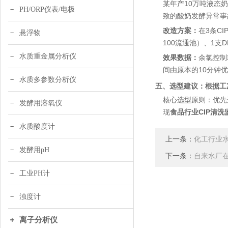
某年产10万吨液态
PH/ORP仪表/电极
致的酸奶发酵异常事
改造方案：
在3条C
悬浮物
100流通池）、1支D
水质重金属分析仪
效果数据：
余氯控制
间由原本的10分钟
水质多参数分析仪
五、选型建议：根据工
核心选型原则：优先
发酵用溶氧仪
现
食品行业CIP清洗
水质酸度计
上一条：
化工行业
发酵用pH
下一条：
自来水厂
工业PH计
浊度计
离子分析仪