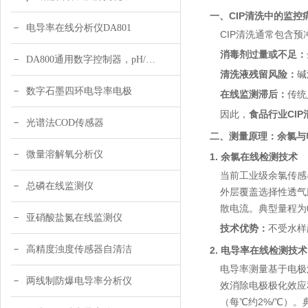
一、CIP清洗中的监
电导率在线分析仪DA801
CIP清洗通常包含
消毒剂过量或不足：
DA800通用数字控制器，pH/DO/ORP多参数
清洗液残留风险：
碱
数字石墨四环电导率电极
在线监测滞后：
传统
因此，
食品行业CIP
光谱法COD传感器
二、测量原理：余氯与
微量溶解氧分析仪
1. 余氯在线检测技术
当前工业级余氯传感
总磷在线监测仪
外层覆盖选择性透气
散电流。典型量程为0-
亚硝酸盐氮在线监测仪
技术优势：
不受水样
高精度浊度传感器自清洁
2. 电导率在线检测技术
电导率测量基于电极法
两线制防爆电导率分析仪
效消除电极极化效应
（每℃约2%/℃）。典型