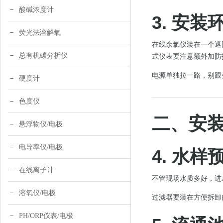
酸碱浓度计
3. 安装
荧光法溶解氧
在线余氯仪装在一个遮
总有机碳分析仪
式仪表要注意额外加防
电源单独拉一路，别跟
硬度计
色度仪
二、安
悬浮物仪/电极
电导率仪/电极
4. 水
在线离子计
不管现场水质多好，进水
溶氧仪/电极
过滤器要装在方便拆卸
PH/ORP仪表/电极