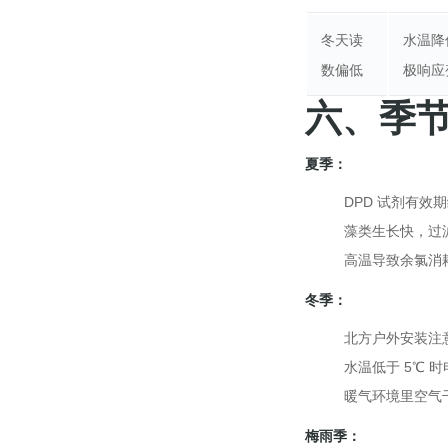
冬天读
水温降
数偏低
极响应
六、季
夏季：
DPD 试剂有效期
藻类生长快，过滤
高温导致余氯消
冬季：
北方户外安装注
水温低于 5℃ 
暖气环境里空气
梅雨季：