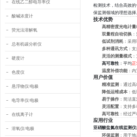
在线乙二醇电导率仪
检测技术，结合高效的
保监测领域的理想选择
酸碱浓度计
技术优势
高精密度光电计量
荧光法溶解氧
双量程自动切换
：
低试剂消耗
：采用
总有机碳分析仪
多种通讯方式
：支
灵活的测量模式
：
硬度计
高可靠性
：平均
正
温度补偿功能
：内
色度仪
用户价值
精准监测
：通过高
悬浮物仪/电极
降低运维成本
：低
易于操作
：简洁直
电导率仪/电极
灵活配置
：支持多
高可靠性
：经过严
在线离子计
应用行业
亚硝酸盐氮在线监测仪
溶氧仪/电极
环保监测
：用于地