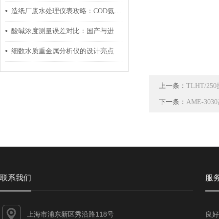
造纸厂废水处理仪表攻略：COD氨氮悬浮物在线监测实操
酸碱浓度测量误差对比：国产与进口品牌差距有多大？
细数水质重金属分析仪的设计亮点
上一条：
TLHT/2
下一条：
AME-3
联系我们
服
上海市浦东新区秀沿路118号
良好