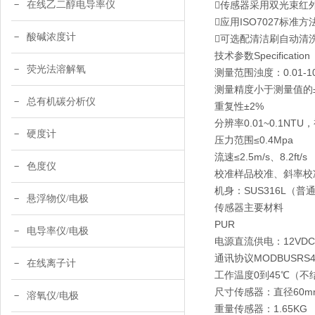
在线乙二醇电导率仪
传感器采用双光束红
应用ISO7027标
酸碱浓度计
可选配清洁刷自动清
技术参数Specification
荧光法溶解氧
测量范围浊度：0.01-10
测量精度小于测量值的±2
总有机碳分析仪
重复性±2%
分辨率0.01~0.1NT
硬度计
压力范围≤0.4Mpa
流速≤2.5m/s、8.2ft/s
色度仪
校准样品校准、斜率校
机身：SUS316L（
悬浮物仪/电极
传感器主要材料
PUR
电导率仪/电极
电源直流供电：12VDC
通讯协议MODBUSRS4
在线离子计
工作温度0到45℃（不
尺寸传感器：直径60mm
溶氧仪/电极
重量传感器：1.65KG