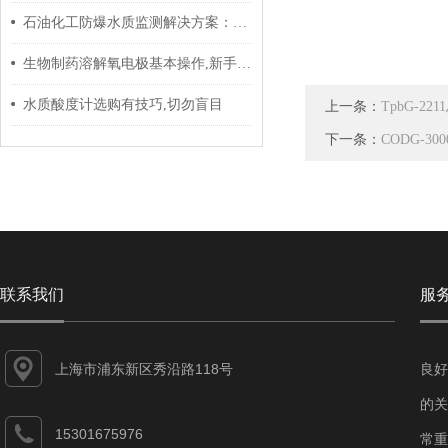
石油化工防爆水质监测解决方案：从选型到实施的全流程指南
生物制药溶解氧电极基本操作,新手不得不看
水质酸度计选购有技巧,切勿盲目
上一条：
TpbG-2
下一条：
CODG-3
联系我们
服
上海市浦东新区秀沿路118号
良好
的关
15301675976
常重