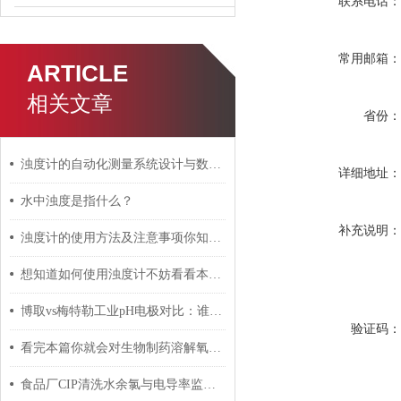
联系电话
常用邮箱
ARTICLE
相关文章
省份
浊度计的自动化测量系统设计与数据传输方式探讨
详细地址
水中浊度是指什么？
补充说明
浊度计的使用方法及注意事项你知道么
想知道如何使用浊度计不妨看看本篇吧
博取vs梅特勒工业pH电极对比：谁更适合国内复杂水样工况？
验证码
看完本篇你就会对生物制药溶解氧电极有更多了解
食品厂CIP清洗水余氯与电导率监控：多参数仪表配置清单