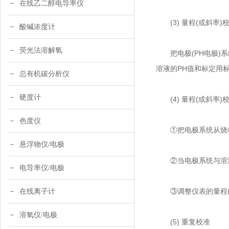
在线乙二醇电导率仪
(3) 量程(或斜率)校
酸碱浓度计
荧光法溶解氧
把电极(PH电极)系统
溶液的PH值和标定用
总有机碳分析仪
硬度计
(4) 量程(或斜率)
色度仪
①把电极系统从烧杯中
悬浮物仪/电极
②当电极系统与溶液温
电导率仪/电极
③调整仪表的量程(或
在线离子计
溶氧仪/电极
(5) 重复校准