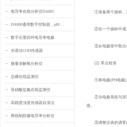
电导率在线分析仪DA801
①准备两个烧杯、蒸馏
DA800通用数字控制器，pH/DO/ORP多参数
②在一个烧杯中灌入足
数字石墨四环电导率电极
③从电极室中取出
光谱法COD传感器
(2) 零点校准
微量溶解氧分析仪
总磷在线监测仪
①将电极(PH电极)系
亚硝酸盐氮在线监测仪
②当电极系统与溶液温
高精度浊度传感器自清洁
值。
两线制防爆电导率分析仪
③调整仪表的调零(或