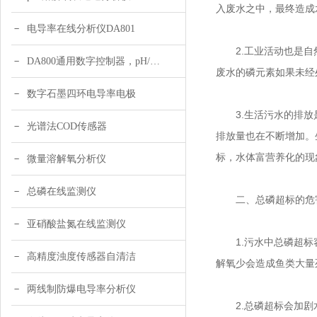
入废水之中，最终造成
电导率在线分析仪DA801
2.工业活动也是自然
DA800通用数字控制器，pH/DO/ORP多参数
废水的磷元素如果未经
数字石墨四环电导率电极
3.生活污水的排放是
光谱法COD传感器
排放量也在不断增加。
标，水体富营养化的现
微量溶解氧分析仪
总磷在线监测仪
二、总磷超标的危
亚硝酸盐氮在线监测仪
1.污水中总磷超标容
高精度浊度传感器自清洁
解氧少会造成鱼类大量
两线制防爆电导率分析仪
2.总磷超标会加剧水