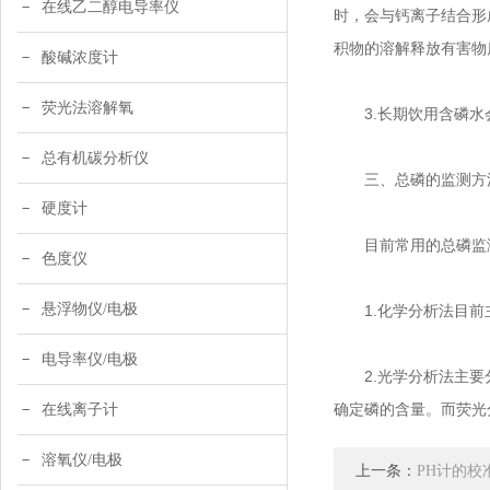
在线乙二醇电导率仪
时，会与钙离子结合形
积物的溶解释放有害物
酸碱浓度计
荧光法溶解氧
3.长期饮用含磷水
总有机碳分析仪
三、总磷的监测方
硬度计
目前常用的总磷监测
色度仪
悬浮物仪/电极
1.化学分析法目前主
电导率仪/电极
2.光学分析法主要分
确定磷的含量。而荧光
在线离子计
溶氧仪/电极
上一条：
PH计的校