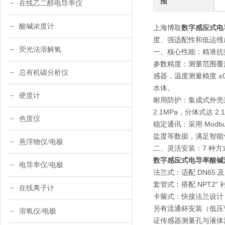
围
在线乙二醇电导率仪
酸碱浓度计
上海博取
数字感应式电
度、强适配性和低运维
荧光法溶解氧
一、核心性能：精准抗
参数精度：测量范围覆盖 0
总有机碳分析仪
感器，温度测量精度 ±
水体。
硬度计
耐用防护：集成式外壳采用
2.1MPa，分体式达
色度仪
稳定通讯：采用 Modb
盐度等数据，满足智能
悬浮物仪/电极
二、灵活安装：7 种
数字感应式电导率酸碱
电导率仪/电极
法兰式：适配 DN65 
套管式：搭配 NPT2"
在线离子计
卡箍式：快接法兰设计
另有流通杯安装（低压
溶氧仪/电极
证传感器测量孔与液体