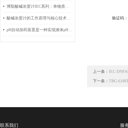
博取酸碱浓度计IEC系列：单物质测量如何保障化工工艺精准度？
验证码
酸碱浓度计的工作原理与核心技术解析
pH自动加药装置是一种实现液体pH值自动控制的重要设备
上一条：
IEC-D
下一条：
TBG-61
联系我们
服