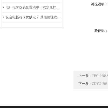
补充说明
电厂化学仪表配置清单：汽水取样→硅酸根→钠离子全链路方案
复合电极有何优缺点？ 其使用注意事项是什么？
验证码
上一条：
TBG-20
下一条：
ZDYG-