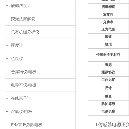
酸碱浓度计
测量精度
重复性
荧光法溶解氧
分辨率
压力范围
总有机碳分析仪
流速
校准
硬度计
传感器主要材料
色度仪
电源
悬浮物仪/电极
通讯协议
工作温度
电导率仪/电极
尺寸
重量
在线离子计
防护等级
溶氧仪/电极
电缆长度
l
传感器电源正
PH/ORP仪表/电极