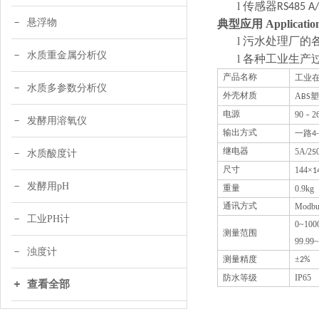
l
传感器
RS485 A
悬浮物
典型应用
Applicatio
l
污水处理厂的
水质重金属分析仪
l
各种工业生产
产品名称
工业
水质多参数分析仪
A
塑
外壳材质
BS
90
26
电源
–
发酵用溶氧仪
一路
输出方式
4
5A/2
继电器
水质酸度计
5
144
×
尺寸
1
发酵用pH
0.9kg
重量
Modbu
通讯方式
工业PH计
0~
100
测量范围
99.99~
浊度计
测量精度
±
2%
防水等级
IP65
查看全部