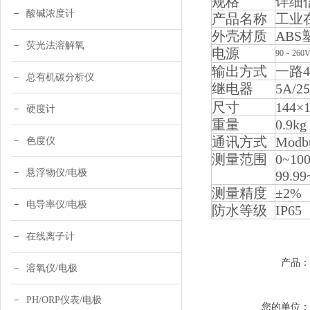
规格
详细
酸碱浓度计
产品名称
工业
外壳材质
ABS
荧光法溶解氧
电源
90
260V
–
输出方式
一路4
总有机碳分析仪
继电器
5A/2
5
尺寸
144×
硬度计
重量
0.9kg
通讯方式
Modb
色度仪
测量范围
0~10
悬浮物仪/电极
99.99
测量精度
±2%
电导率仪/电极
防水等级
IP65
在线离子计
产品
溶氧仪/电极
PH/ORP仪表/电极
您的单位