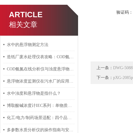
验证码
ARTICLE
相关文章
水中的悬浮物测定方法
造纸厂废水处理仪表攻略：COD氨氮悬浮物在线监测实操
上一条：
DWG-50
COD氨氮在线分析仪与浊度悬浮物联用方案：化工行业配置清单
下一条：
pXG-20
悬浮物浓度监测仪在污水厂的应用：选型与安装调试对比
水中浊度和悬浮物是指什么？
博取酸碱浓度计IEC系列：单物质测量如何保障化工工艺精准度？
化工/电力/制药场景适配：四个品牌电导率传感器优劣势分析
多参数水质分析仪的操作指南与安全事项