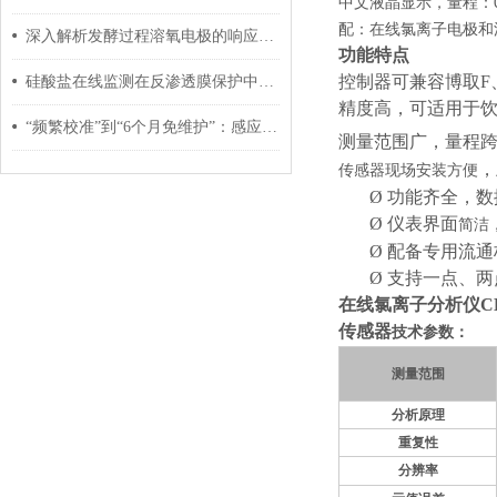
中文液晶显示，量程：0-1
配：在线氯离子电极和
深入解析发酵过程溶氧电极的响应机制与膜渗透特性
功能
特点
控制器可兼容博取
F
硅酸盐在线监测在反渗透膜保护中的应用：结垢预警与阻垢剂加药联动
精度高，可适用于
“频繁校准”到“6个月免维护”：感应式传感器如何革新运维？
测量范围广，量程
，
传感器现场安装方便
Ø
功能齐全，数
Ø
仪表界面
简洁
Ø
配备专用流通
Ø
支持一点、两
在线氯离子分析仪C
传感器
技术参数：
测量范围
分析原理
重复性
分辨率