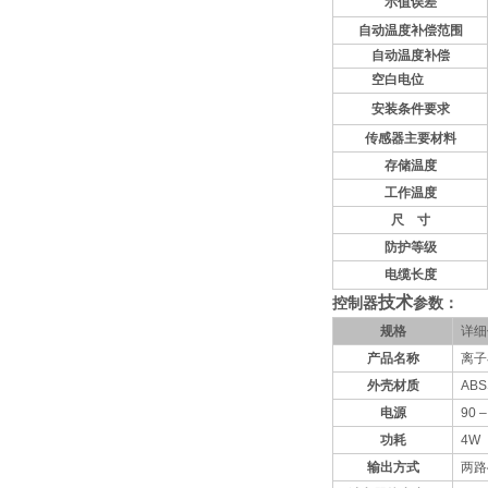
示值误差
自动温度补偿范围
自动温度补偿
空白电位
安装
条件要求
传感器主要材料
存储温度
工作温度
尺
寸
防护等级
电缆长度
技术
控制器
参数：
规格
详细
产品名称
离子
外壳材质
ABS
电源
90 –
功耗
4W
输出方式
两路