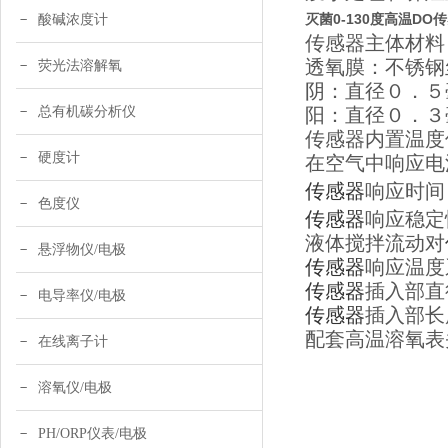
灭菌0-130度高温DO
酸碱浓度计
传感器主体
透氧膜：不
荧光法溶解氧
阴：直径０
总有机碳分析仪
阳：直径０
传感器内置温度
硬度计
在空气中响应电
传感器
响应时间
色度仪
传感器
响应稳定
液体搅拌流动对
悬浮物仪/电极
传感器
响应温度
传感器
插入部直
电导率仪/电极
传感器
插入部长度
配套高温溶氧表头型
在线离子计
溶氧仪/电极
PH/ORP仪表/电极