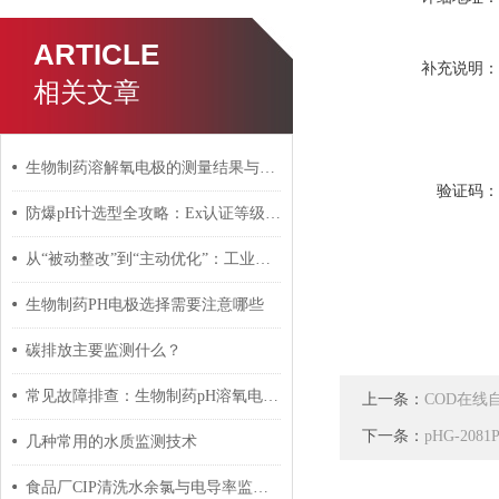
ARTICLE
补充说明
相关文章
生物制药溶解氧电极的测量结果与生物制药过程的关系
验证码
防爆pH计选型全攻略：Ex认证等级与安装规范详解
从“被动整改”到“主动优化”：工业电导率传感器应用新趋势
生物制药PH电极选择需要注意哪些
碳排放主要监测什么？
常见故障排查：生物制药pH溶氧电极信号漂移原因分析
上一条：
COD在线
下一条：
pHG-20
几种常用的水质监测技术
食品厂CIP清洗水余氯与电导率监控：多参数仪表配置清单