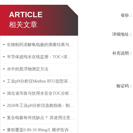
ARTICLE
省份
相关文章
详细地址
生物制药溶解氧电极的测量结果与生物制药过程的关系
补充说明
半导体超纯水在线监测：TOC+溶解氧+电导率三参数方案
水中的悬浮物测定方法
工业pH分析仪Modbus RTU选型深度对比：国产vs进口，通讯参数才是核心差异
验证码
湖北省市政与饮用水安全TOC分析仪应用探讨
2026年工业pH分析仪选购指南 - 制药行业GMP合规方案
复合电极有何优缺点？ 其使用注意事项是什么？
量程覆盖0.00-10.00mg/L 横评告诉你哪款设备适配所有水质场景