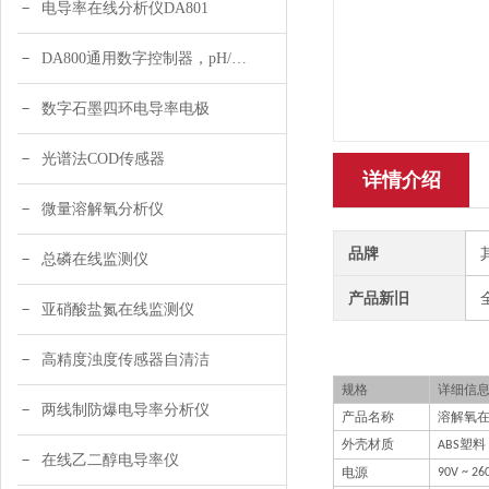
电导率在线分析仪DA801
DA800通用数字控制器，pH/DO/ORP多参数
数字石墨四环电导率电极
光谱法COD传感器
详情介绍
微量溶解氧分析仪
品牌
总磷在线监测仪
产品新旧
亚硝酸盐氮在线监测仪
高精度浊度传感器自清洁
规格
详细信
两线制防爆电导率分析仪
产品名称
溶解氧
外壳材质
塑料
A
BS
在线乙二醇电导率仪
电源
90V
~
26