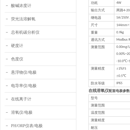
功耗
4W
酸碱浓度计
输出方式
两路
4-2
继电器
5A/2
50
V
荧光法溶解氧
尺寸
×
144mm
总有机碳分析仪
重量
0.9kg
通讯方式
Modbus 
硬度计
测量范围
0.00mg/L
0.00%~20
色度仪
℃
-10.0
~
测量精度
±
1%FS
悬浮物仪/电极
±
℃
0.5
防水等级
IP65
电导率仪/电极
在线溶氧仪
配
型号
在线离子计
测量范围
溶氧仪/电极
温度范围
测量精度
PH/ORP仪表/电极
耐压