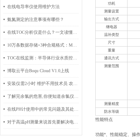
功耗
在线电导率仪使用维护方法
测量设置
输出方式
氨氮测定的注意事项有哪些？
继电器
在线TOC分析仪是什么？一文读懂总有机碳检测的原理与应用
温补类型
尺寸
10万条数据存储+3种合规格式：MPG-6099DPD如何破解水质监测数据管理难题
重量
TOC在线监测：半导体行业水质控制的关键
通讯方式
测量范围
博取云平台Boqu Cloud V1.0上线
安装仅需2小时 维护不用技术员 农村饮水工程的CLG-2060实践
了解完余氯的危害,你便知道余氯仪运用的重要性
测量精度
在线PH计使用中的常见问题及其处理技巧
防水等级
性能特点
对于高温pH测量来说首先要解决电极抗侵蚀的问题
功能*、性能稳定、操