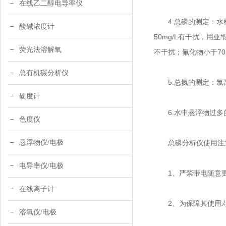
在线乙二醇电导率仪
4.总磷的测定：水样
酸碱浓度计
50mg/L有干扰，用
荧光法溶解氧
不干扰；氟化物小于70
总有机碳分析仪
5.总氮的测定：氯离
硬度计
6.水中悬浮物过多
色度仪
悬浮物仪/电极
总磷分析仪使用注
电导率仪/电极
1、严禁带电随意更
在线离子计
2、为保障其使用寿
溶氧仪/电极