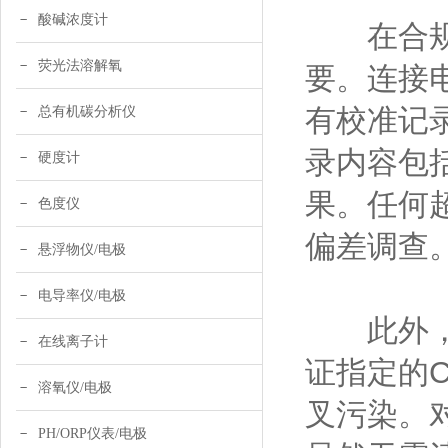
酸碱浓度计
在合规性
荧光法溶解氧
要。连接
有校准记
总有机碳分析仪
录内容包
硬度计
果。任何
色度仪
偏差调查
悬浮物仪/电极
电导率仪/电极
此外
在线离子计
证指定的
溶氧仪/电极
叉污染。
PH/ORP仪表/电极