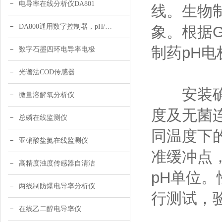
电导率在线分析仪DA801
线。生物
DA800通用数字控制器，pH/DO/ORP多参数
象。根据
制药pH
数字石墨四环电导率电极
光谱法COD传感器
安装确
微量溶解氧分析仪
度及无菌
总磷在线监测仪
同温度下的
亚硝酸盐氮在线监测仪
准缓冲点
高精度浊度传感器自清洁
pH单位
两线制防爆电导率分析仪
行测试，
在线乙二醇电导率仪