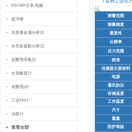
l
各种工业生
PH/ORP仪表/电极
技术参数：
测量范围
悬浮物
测量精度
水质重金属分析仪
重复性
分辨率
水质多参数分析仪
压力范围
发酵用溶氧仪
校准
传感器主要材料
水质酸度计
电源
通讯协议
发酵用pH
存储温度
工业PH计
工作温度
尺寸
浊度计
重量
防护等级
查看全部