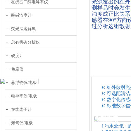
光源发出的红外
在线乙二醇电导率仪
测样品时会发生
浊度成正比关系
酸碱浓度计
感器在90°方
过分析这组散射
荧光法溶解氧
总有机碳分析仪
硬度计
色度仪
仪器特点：
悬浮物仪/电极
Ø
红外散射光
Ø
可选配清洁
电导率仪/电极
Ø
数字化传感
Ø
标准数字信
在线离子计
典型应用：
溶氧仪/电极
l
污水处理厂