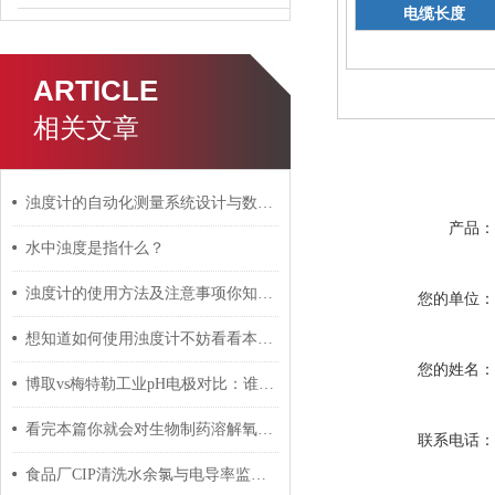
电缆长度
ARTICLE
参数：
相关文章
浊度计的自动化测量系统设计与数据传输方式探讨
产品
水中浊度是指什么？
浊度计的使用方法及注意事项你知道么
您的单位
想知道如何使用浊度计不妨看看本篇吧
您的姓名
博取vs梅特勒工业pH电极对比：谁更适合国内复杂水样工况？
看完本篇你就会对生物制药溶解氧电极有更多了解
联系电话
食品厂CIP清洗水余氯与电导率监控：多参数仪表配置清单