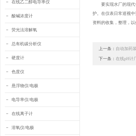
在线乙二醇电导率仪
要实现水厂的现代化
护。在仪表日常巡视中
酸碱浓度计
资料的收集，整理，以
荧光法溶解氧
总有机碳分析仪
上一条：
自动加药
硬度计
下一条：
在线pH计
色度仪
悬浮物仪/电极
电导率仪/电极
在线离子计
溶氧仪/电极