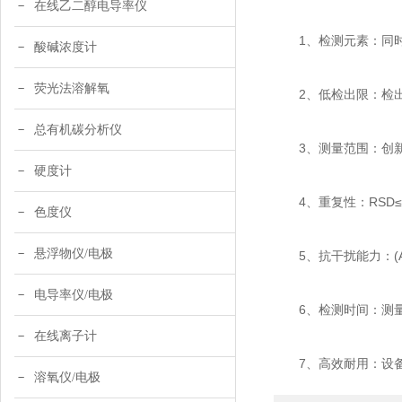
在线乙二醇电导率仪
1、检测元素：同时检
酸碱浓度计
荧光法溶解氧
2、低检出限：检出限可达
总有机碳分析仪
3、测量范围：创新全
硬度计
4、重复性：RSD≤5
色度仪
悬浮物仪/电极
5、抗干扰能力：(A)
电导率仪/电极
6、检测时间：测量模
在线离子计
7、高效耐用：设备
溶氧仪/电极