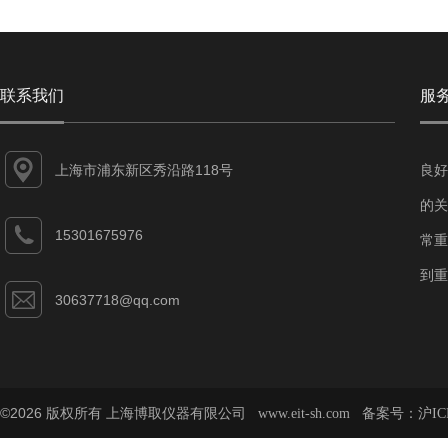
联系我们
服
上海市浦东新区秀沿路118号
良好
的关
15301675976
常重
到重
30637718@qq.com
©2026 版权所有 上海博取仪器有限公司
备案号：
www.eit-sh.com
沪IC