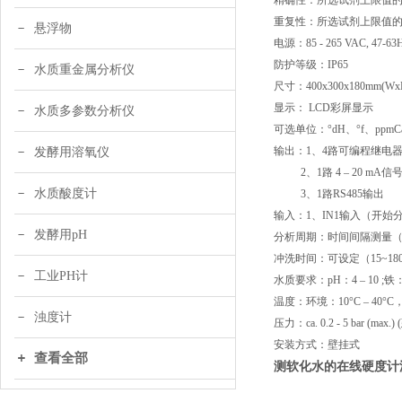
精确性：所选试剂上限值
重复性：所选试剂上限值
悬浮物
电源：
85 - 265 VAC,
防护等级：
IP65
水质重金属分析仪
尺寸：
400x300x180mm(Wx
显示：
LCD彩屏显示
水质多参数分析仪
可选单位：
°dH、°f、ppmC
输出：
1、4路可编程继电器输
发酵用溶氧仪
2、1路 4 – 20 mA信号，m
水质酸度计
3、1路RS485输出
输入：
1、IN1输入（开始
发酵用pH
分析周期：时间间隔测量
冲洗时间：可设定（
15~18
工业PH计
水质要求：
pH：4 – 10 ;铁：
温度：环境：
10°C – 40°
浊度计
压力：
ca. 0.2 - 5 bar (max.
安装方式：壁挂式
查看全部
测软化水的在线硬度计