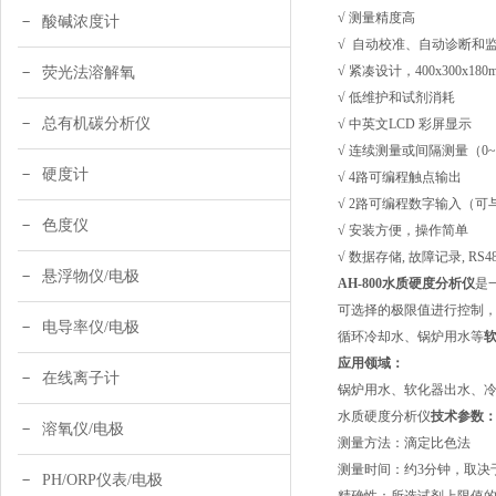
√ 测量精度高
酸碱浓度计
√ 自动校准、自动诊断和
√ 紧凑设计，400x300x180m
荧光法溶解氧
√ 低维护和试剂消耗
总有机碳分析仪
√ 中英文LCD 彩屏显示
√ 连续测量或间隔测量（0~3
硬度计
√ 4路可编程触点输出
√ 2路可编程数字输入（
色度仪
√ 安装方便，操作简单
√ 数据存储, 故障记录, RS485
悬浮物仪/电极
AH-800
水质硬度分析仪
是
可选择的极限值进行控制
电导率仪/电极
循环冷却水、
锅炉
用水等
应用领域：
在线离子计
锅炉用水、软化器出水、
水质硬度分析仪
技术参数
溶氧仪/电极
测量方法：滴定比色法
测量时间：约
3分钟，取决
PH/ORP仪表/电极