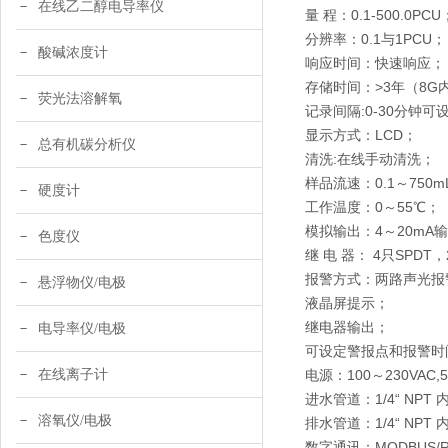
在线乙二醇电导率仪
量 程：0.1-500.0PCU
分辨率：0.1与1PCU；
酸碱浓度计
响应时间：快速响应；
存储时间：>3年（8G
荧光法溶解氧
记录间隔:0-30分钟可
显示方式：LCD；
总有机碳分析仪
清洗:在线手动清洗；
样品流速：0.1～750
硬度计
工作温度：0～55℃；
模拟输出：4～20mA
色度仪
继 电 器： 4只SPDT，
报警方式：两路声光报
悬浮物仪/电极
液晶屏提示；
继电器输出；
电导率仪/电极
可设定警报点和报警时
在线离子计
电源：100～230VAC,
进水管道：1/4“ NP
溶氧仪/电极
排水管道：1/4“ NP
数字通讯：MODBUS/