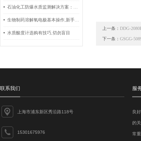
石油化工防爆水质监测解决方案：从选型到实施的全流程指南
生物制药溶解氧电极基本操作,新手不得不看
上一条：
DDG-20
水质酸度计选购有技巧,切勿盲目
下一条：
GSGG-50
联系我们
服
上海市浦东新区秀沿路118号
良好
的关
15301675976
常重