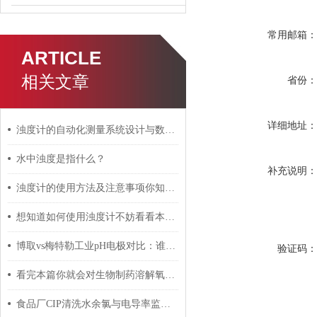
常用邮箱
ARTICLE
相关文章
省份
详细地址
浊度计的自动化测量系统设计与数据传输方式探讨
水中浊度是指什么？
补充说明
浊度计的使用方法及注意事项你知道么
想知道如何使用浊度计不妨看看本篇吧
博取vs梅特勒工业pH电极对比：谁更适合国内复杂水样工况？
验证码
看完本篇你就会对生物制药溶解氧电极有更多了解
食品厂CIP清洗水余氯与电导率监控：多参数仪表配置清单