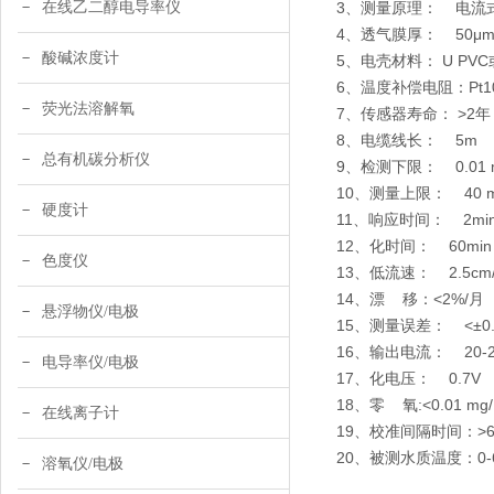
在线乙二醇电导率仪
3、测量原理： 
4、透气膜厚
酸碱浓度计
5、电壳材料： 
6、温度补偿电阻：Pt100
荧光法溶解氧
7、传感
8、电
总有机碳分析仪
9
、
检测下限： 0.01 
10
、
测量上限： 40 m
硬度计
11
、
响应时间： 2min
12
、
化时间： 60min
色度仪
13
、
低流速： 2.5cm/
14
、
漂 移：<2%/月
悬浮物仪/电极
15
、
测量误差： <±0.0
16
、
输出电流： 20-25
电导率仪/电极
17
、
化电压： 0.7V
18
、
零 氧:<0.01 mg/
在线离子计
19
、
校准间隔时间：>6
20
、
被测水质温度：0-
溶氧仪/电极