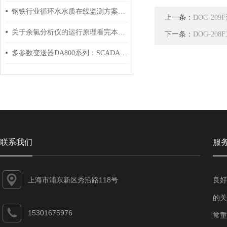
钢铁行业循环水水质在线监测方案：冷却水腐蚀结垢预警体系构建
上一条：
DOG-20
关于余氯分析仪的运行原理看完本篇你就知道了
下一条：
DOG-20
多参数变送器DA800系列：SCADA集成与数据采集实操指南
联系我们
服
上海市浦东新区秀沿路118号
良好
的关
15301675976
常重