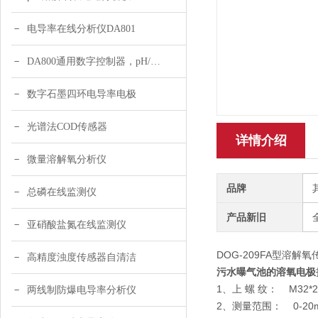
电导率在线分析仪DA801
DA800通用数字控制器，pH/DO/ORP多参数
数字石墨四环电导率电极
光谱法COD传感器
详情介绍
微量溶解氧分析仪
品牌
总磷在线监测仪
产品新旧
亚硝酸盐氮在线监测仪
DOG-209FA型溶
高精度浊度传感器自清洁
污水曝气池
的
溶氧电极
1、上 螺 纹
两线制防爆电导率分析仪
2、测量范围： 