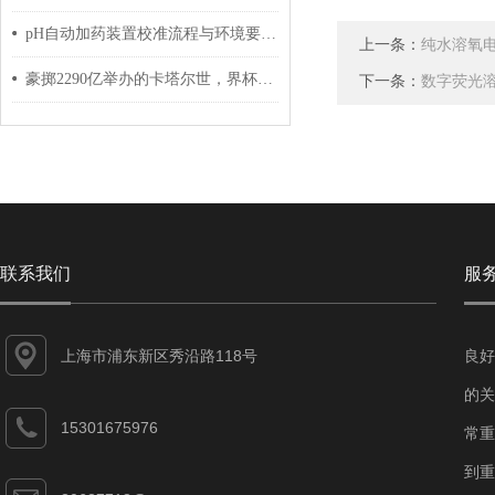
pH自动加药装置校准流程与环境要求说明
上一条：
纯水溶氧
豪掷2290亿举办的卡塔尔世，界杯，在污水处理上都用了哪些工艺技术？
下一条：
数字荧光
联系我们
服
上海市浦东新区秀沿路118号
良好
的关
15301675976
常重
到重