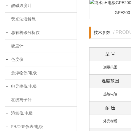
酸碱浓度计
GPE200
荧光法溶解氧
/ PRO
技术参数
总有机碳分析仪
硬度计
型 号
色度仪
测量范围
悬浮物仪/电极
温度范围
电导率仪/电极
热敏电阻
在线离子计
耐 压
溶氧仪/电极
外売材质
PH/ORP仪表/电极