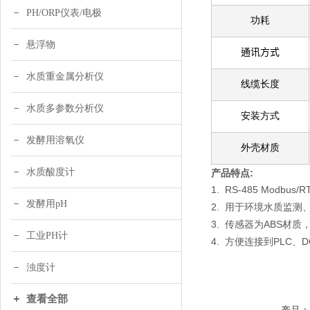
PH/ORP仪表/电极
功耗
悬浮物
通讯方式
水质重金属分析仪
线缆长度
水质多参数分析仪
安装方式
发酵用溶氧仪
外壳材质
水质酸度计
产品特点
:
1. RS-485 Modbus/R
发酵用pH
2.
用于环境水质监测
3. 传感器为ABS材质
工业PH计
4.
PLC
D
方便连接到
、
浊度计
查看全部