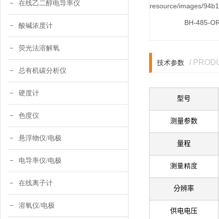
在线乙二醇电导率仪
BH-485-O
酸碱浓度计
荧光法溶解氧
/ PRO
技术参数
总有机碳分析仪
硬度计
型号
色度仪
测量参数
悬浮物仪/电极
量程
电导率仪/电极
测量精度
在线离子计
分辨率
溶氧仪/电极
供电电压