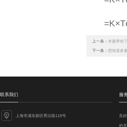
=K×Td
上一条：
本篇带你
下一条：
想知道多
联系我们
服
上海市浦东新区秀沿路118号
良好
的关