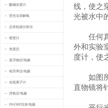
线，使之
酸碱浓度计
光被水中
荧光法溶解氧
总有机碳分析仪
任何真正
硬度计
外和实验
色度仪
度计，使
悬浮物仪/电极
电导率仪/电极
如图所示
在线离子计
直物镜将
溶氧仪/电极
PH/ORP仪表/电极
平行光经