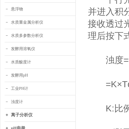
并进入积
悬浮物
接收透过
水质重金属分析仪
理后按下式
水质多参数分析仪
发酵用溶氧仪
浊度=K
水质酸度计
发酵用pH
=K×Td
工业PH计
浊度计
K:比例
离子分析仪
pH电极