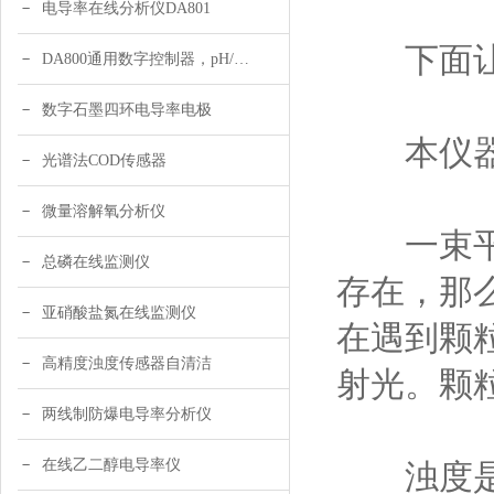
电导率在线分析仪DA801
下面让我
DA800通用数字控制器，pH/DO/ORP多参数
数字石墨四环电导率电极
本仪器采
光谱法COD传感器
微量溶解氧分析仪
一束平行
总磷在线监测仪
存在，那
亚硝酸盐氮在线监测仪
在遇到颗
高精度浊度传感器自清洁
射光。颗
两线制防爆电导率分析仪
在线乙二醇电导率仪
浊度是用