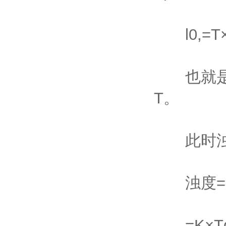
l0,=T×l
也就是说
T。
此时浊度
浊度=K
=K×Td,/