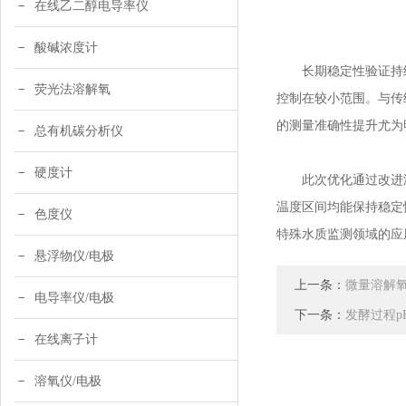
在线乙二醇电导率仪
酸碱浓度计
长期稳定性验证持续
荧光法溶解氧
控制在较小范围。与传
的测量准确性提升尤为
总有机碳分析仪
硬度计
此次优化通过改进温
温度区间均能保持稳定
色度仪
特殊水质监测领域的应
悬浮物仪/电极
上一条：
微量溶解
电导率仪/电极
下一条：
发酵过程
在线离子计
溶氧仪/电极