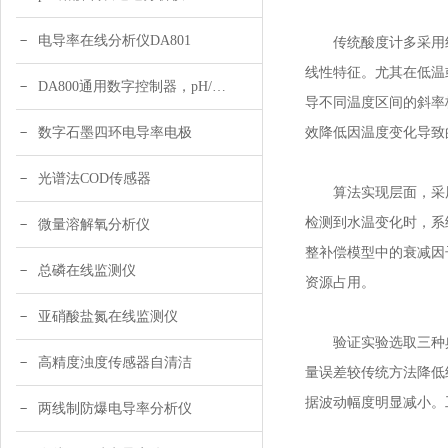
电导率在线分析仪DA801
传统酸度计多采用线
线性特征。尤其在低温
DA800通用数字控制器，pH/DO/ORP多参数
导不同温度区间的斜率
效降低因温度变化导致
数字石墨四环电导率电极
光谱法COD传感器
算法实现层面，采用分
检测到水温变化时，系
微量溶解氧分析仪
整补偿模型中的衰减因
总磷在线监测仪
资源占用。
亚硝酸盐氮在线监测仪
验证实验选取三种典型
高精度浊度传感器自清洁
量误差较传统方法降低
据波动幅度明显减小。
两线制防爆电导率分析仪