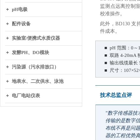
监测点远离控制室
pH电极
校准操作。
此外，BD130 
配件设备
件成本。
实验室/便携式水质仪器
■ pH 范围：0～1
发酵PH、DO模块
■ 双路 4-20mA
■ 输出线缆最长 5
污染源（污水排放口）
■ 尺寸：107×52
地表水、二次供水、泳池
技术总监点评
电厂电站仪表
"数字传感器技
传输的是数字
布线不再是问题。
器的工程优势真