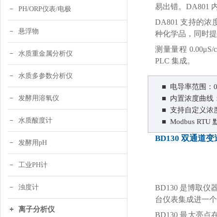
易出错。DA80
PH/ORP仪表/电极
DA801 支持的浓度
悬浮物
种化学品，同时提
测量量程 0.00μ
水质重金属分析仪
PLC 集成。
水质多参数分析仪
■ 电导率范围：0.0
发酵用溶氧仪
■ 内置浓度曲线：12
■ 支持自定义浓
水质酸度计
■ Modbus RT
BD130 双通道
发酵用pH
工业PH计
BD130 是博取
浊度计
台仪表集成进一个仅 
离子分析仪
BD130 最大