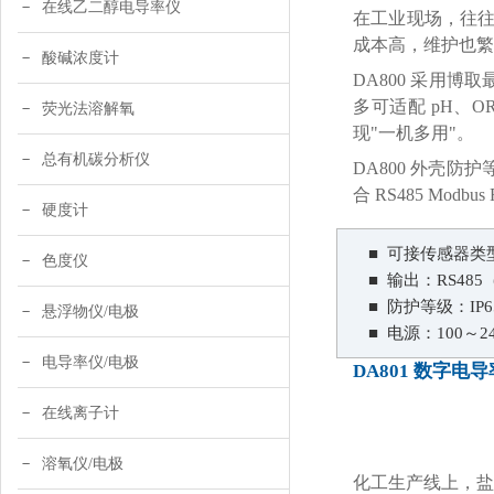
在线乙二醇电导率仪
在工业现场，往往
成本高，维护也繁
酸碱浓度计
DA800 采用
多可适配 pH、
荧光法溶解氧
现"一机多用"。
总有机碳分析仪
DA800 外壳防护
合 RS485 Mod
硬度计
■ 可接传感器类型：p
色度仪
■ 输出：RS485（
■ 防护等级：IP65
悬浮物仪/电极
■ 电源：100～24
电导率仪/电极
DA801 数字
在线离子计
溶氧仪/电极
化工生产线上，