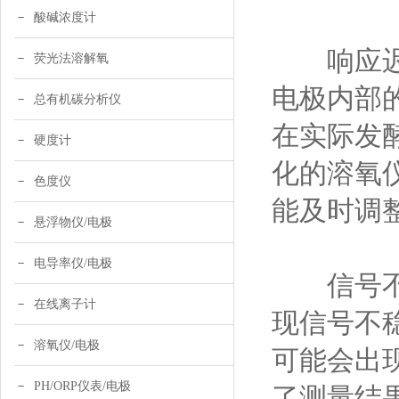
酸碱浓度计
响应迟缓
荧光法溶解氧
电极内部
总有机碳分析仪
在实际发
硬度计
化的溶氧
色度仪
能及时调
悬浮物仪/电极
电导率仪/电极
信号不稳
在线离子计
现信号不
溶氧仪/电极
可能会出
PH/ORP仪表/电极
了测量结