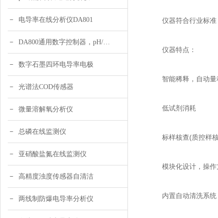
电导率在线分析仪DA801
仪器符合行业标准《氨氮
DA800通用数字控制器，pH/DO/ORP多参数
仪器特点：
数字石墨四环电导率电极
智能稀释，自动量
光谱法COD传感器
低试剂消耗
微量溶解氧分析仪
总磷在线监测仪
标样核查(质控样核
亚硝酸盐氮在线监测仪
模块化设计，操作方
高精度浊度传感器自清洁
内置自动清洗系统
两线制防爆电导率分析仪