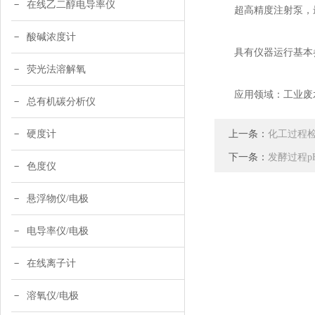
在线乙二醇电导率仪
超高精度注射泵，最小
酸碱浓度计
具有仪器运行基本参
荧光法溶解氧
应用领域：工业废水
总有机碳分析仪
上一条：
硬度计
化工过程
下一条：
发酵过程p
色度仪
悬浮物仪/电极
电导率仪/电极
在线离子计
溶氧仪/电极