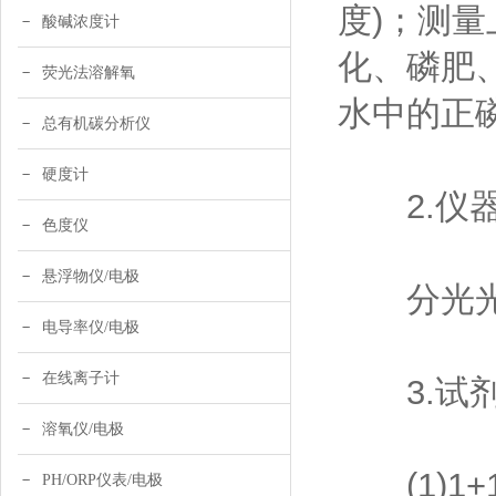
度)；测量
酸碱浓度计
化、磷肥
荧光法溶解氧
水中的正
总有机碳分析仪
硬度计
2.仪
色度仪
悬浮物仪/电极
分光光
电导率仪/电极
在线离子计
3.试
溶氧仪/电极
(1)1+
PH/ORP仪表/电极