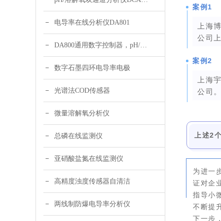
案例1
电导率在线分析仪DA801
上海
公司
DA800通用数字控制器，pH/DO/ORP多参数
案例2
数字石墨四环电导率电极
上海
光谱法COD传感器
公司
微量溶解氧分析仪
上述2
总磷在线监测仪
亚硝酸盐氮在线监测仪
为进一
高精度浊度传感器自清洁
证对企
指导小微
两线制防爆电导率分析仪
不断提
下一步