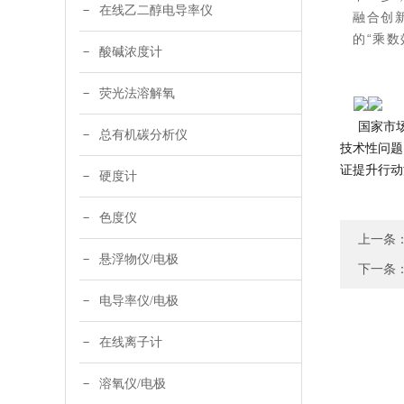
在线乙二醇电导率仪
融合创
的“乘
酸碱浓度计
荧光法溶解氧
国家市场监
总有机碳分析仪
技术性问题
证提升行动
硬度计
色度仪
上一条
悬浮物仪/电极
下一条
电导率仪/电极
在线离子计
溶氧仪/电极