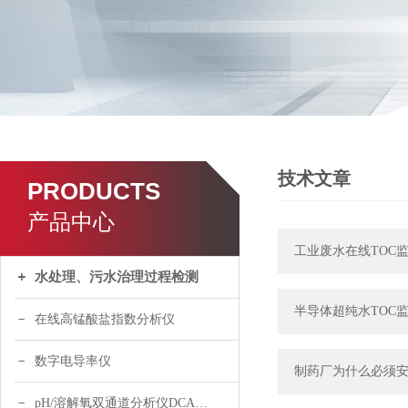
更多
技术文章
PRODUCTS
产品中心
工业废水在线TOC
水处理、污水治理过程检测
半导体超纯水TOC监
在线高锰酸盐指数分析仪
数字电导率仪
制药厂为什么必须安
pH/溶解氧双通道分析仪DCA120