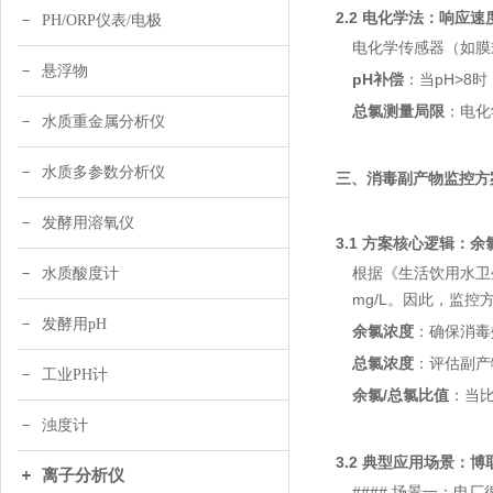
2.2 电化学法：响应速
PH/ORP仪表/电极
电化学传感器（如膜
悬浮物
pH补偿
：当pH>8
总氯测量局限
：电化
水质重金属分析仪
水质多参数分析仪
三、消毒副产物监控方
发酵用溶氧仪
3.1 方案核心逻辑：余
根据《生活饮用水卫生标
水质酸度计
mg/L。因此，监控
发酵用pH
余氯浓度
：确保消毒
总氯浓度
：评估副产
工业PH计
余氯/总氯比值
：当
浊度计
3.2 典型应用场景：
离子分析仪
#### 场景一：电