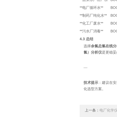
**电厂循环水**
BO
**制药厂纯化水**
BO
**化工厂废水**
BO
**污水厂消毒**
BO
4.3 总结
选择
余氯总氯在线分
氯）分析仪
是更稳妥
---
技术提示
：建议在安
化选型方案。
上一条：
电厂化学