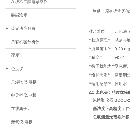
在线乙二醇电导率仪
当前主流在线余氯/
酸碱浓度计
荧光法溶解氧
对比维度
比色法（
**检测原理**
试剂与
总有机碳分析仪
**测量范围**
0-20 
硬度计
**精度**
±0.01
**抗干扰能力**
受色度
色度仪
**维护周期**
需定期更
悬浮物仪/电极
**适用场景**
饮用水
2.1 比色法：精度优先
电导率仪/电极
以博取仪器
BOQU-
低浓度下高精度
：在
在线离子计
总氯测量无需额外模
溶氧仪/电极