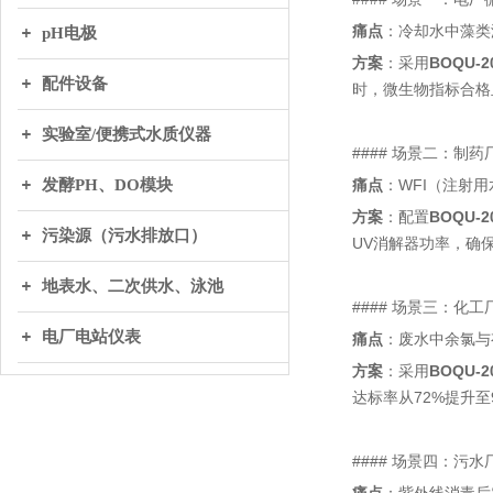
痛点
：冷却水中藻类
pH电极
方案
：采用
BOQU-
配件设备
时，微生物指标合格
实验室/便携式水质仪器
#### 场景二：制
发酵PH、DO模块
痛点
：WFI（注射用
方案
：配置
BOQU-
污染源（污水排放口）
UV消解器功率，确保出
地表水、二次供水、泳池
#### 场景三：化
电厂电站仪表
痛点
：废水中余氯与
方案
：采用
BOQU-
达标率从72%提升至
#### 场景四：污