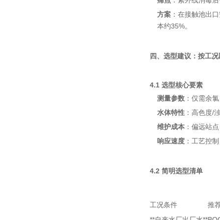
痛点
：紫外线消毒后
方案
：在接触池出口
本约35%。
四、选型建议：按工况
4.1 选型核心要素
测量参数
：仅需余氯
水体特性
：高色度/
维护成本
：偏远站点
响应速度
：工艺控制
4.2 简明选型清单
工况条件
推
**自来水厂出厂水**
BO