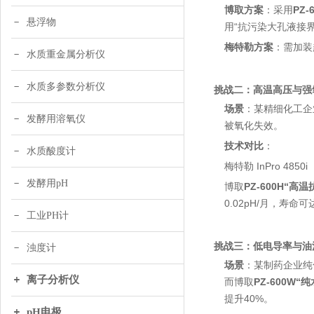
博取方案
：采用
PZ
悬浮物
用“抗污染大孔液接
梅特勒方案
：需加装
水质重金属分析仪
水质多参数分析仪
挑战二：高温高压与强
场景
：某精细化工企
发酵用溶氧仪
被氧化失效。
技术对比
：
水质酸度计
梅特勒 InPro 
发酵用pH
博取
PZ-600H“高
0.02pH/月，寿命
工业PH计
挑战三：低电导率与油
浊度计
场景
：某制药企业纯
离子分析仪
而博取
PZ-600W“
提升40%。
pH电极