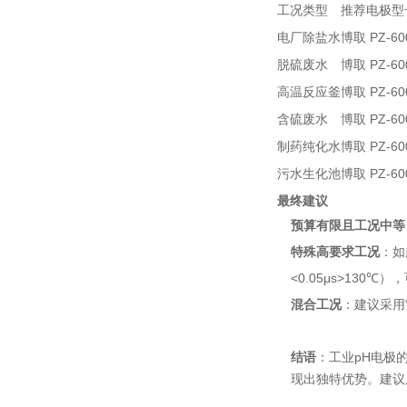
工况类型
推荐电极型
电厂除盐水
博取 PZ-600
脱硫废水
博取 PZ-60
高温反应釜
博取 PZ-60
含硫废水
博取 PZ-60
制药纯化水
博取 PZ-6
污水生化池
博取 PZ-60
最终建议
预算有限且工况中等
特殊高要求工况
：如
<0.05μs>13
混合工况
：建议采用
结语
：工业pH电极
现出独特优势。建议