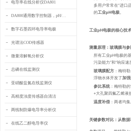
电导率在线分析仪DA801
多用户常常在“进口
的
工业pH电极
。
DA800通用数字控制器，pH/DO/ORP多参数
数字石墨四环电导率电极
工业pH电极的核心技
光谱法COD传感器
测量原理：玻璃膜与参
所有工业pH电极的
微量溶解氧分析仪
污染能力"和“响应速
总磷在线监测仪
玻璃膜配方
：梅特勒
浮物水体开发了
加强
亚硝酸盐氮在线监测仪
参比系统
：梅特勒的
+大孔聚四氟乙烯液
高精度浊度传感器自清洁
温度补偿
：两者均集
两线制防爆电导率分析仪
关键参数对比：从数据
在线乙二醇电导率仪