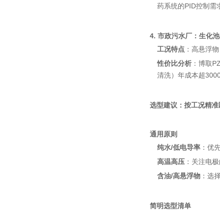
药系统的PID控制需
4. 市政污水厂：生化
工况特点
：高悬浮物（
性价比分析
：博取P
清洗）年成本超300
选型建议：按工况精准
通用原则
纯水/低电导率
：优先
高温高压
：关注电极的
含油/高悬浮物
：选择
简明选型清单