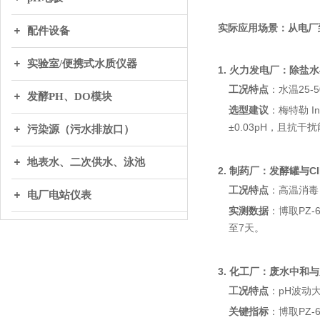
实际应用场景：从电厂
配件设备
实验室/便携式水质仪器
1. 火力发电厂：除盐
工况特点
：水温25-
发酵PH、DO模块
选型建议
：梅特勒 I
±0.03pH，且抗干
污染源（污水排放口）
地表水、二次供水、泳池
2. 制药厂：发酵罐与C
工况特点
：高温消毒
电厂电站仪表
实测数据
：博取PZ-
至7天。
3. 化工厂：废水中和
工况特点
：pH波动
关键指标
：博取PZ