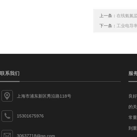
上一条：
在线氨氮
下一条：
工业电导
联系我们
服
上海市浦东新区秀沿路118号
良好
的关
15301675976
常重
到重
30637718@qq.com