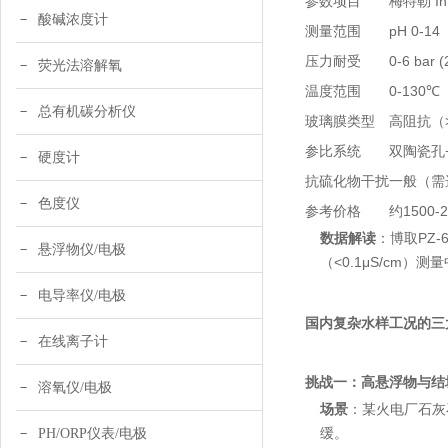
参数项目
梅特勒 In
酸碱浓度计
测量范围
pH 0-14
压力耐受
0-6 bar 
荧光法溶解氧
温度范围
0-130℃
总有机碳分析仪
玻璃膜类型
高阻抗（>
参比系统
双陶瓷孔
硬度计
抗硫化物干扰
一般（需
色度仪
参考价格
约1500-
数据解读
：博取PZ
悬浮物仪/电极
（<0.1μS/cm
电导率仪/电极
国内复杂水样工况的三
在线离子计
挑战一：高悬浮物与结
溶氧仪/电极
场景
：某火电厂石灰石
缓。
PH/ORP仪表/电极