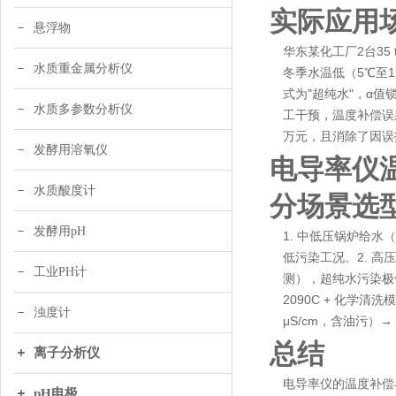
实际应用
悬浮物
华东某化工厂2台35
水质重金属分析仪
冬季水温低（5℃至
式为"超纯水"，α值
水质多参数分析仪
工干预，温度补偿误差
万元，且消除了因误
发酵用溶氧仪
电导率仪
水质酸度计
分场景选
发酵用pH
1. 中低压锅炉给水（
低污染工况。2. 高压
工业PH计
测），超纯水污染极低
2090C + 化学清
浊度计
μS/cm，含油污）→
总结
离子分析仪
电导率仪的温度补偿
pH电极