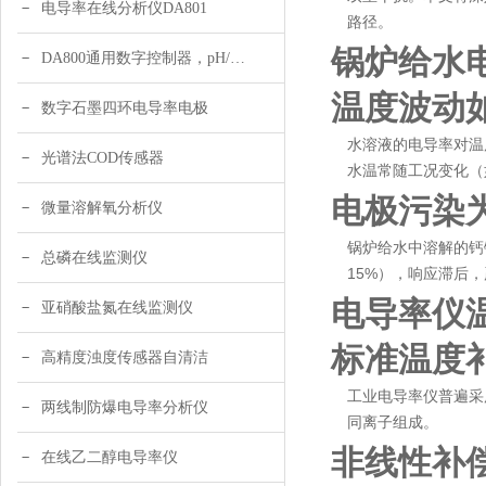
电导率在线分析仪DA801
路径。
锅炉给水
DA800通用数字控制器，pH/DO/ORP多参数
温度波动
数字石墨四环电导率电极
水溶液的电导率对温
光谱法COD传感器
水温常随工况变化（
电极污染
微量溶解氧分析仪
锅炉给水中溶解的钙
总磷在线监测仪
15%），响应滞后
电导率仪
亚硝酸盐氮在线监测仪
标准温度
高精度浊度传感器自清洁
工业电导率仪普遍采用
两线制防爆电导率分析仪
同离子组成。
非线性补
在线乙二醇电导率仪