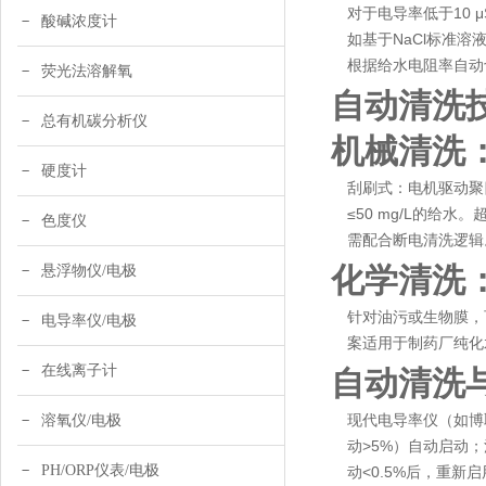
对于电导率低于10
酸碱浓度计
如基于NaCl标准溶液
根据给水电阻率自动切换
荧光法溶解氧
自动清洗
总有机碳分析仪
机械清洗
硬度计
刮刷式：电机驱动聚
≤50 mg/L的给
色度仪
需配合断电清洗逻辑
化学清洗
悬浮物仪/电极
针对油污或生物膜，可
电导率仪/电极
案适用于制药厂纯化
在线离子计
自动清洗
现代电导率仪（如博
溶氧仪/电极
动>5%）自动启动
PH/ORP仪表/电极
动<0.5%后，重新