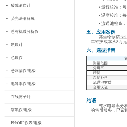
酸碱浓度计
• 量程校准：每月
• 温度校准：
荧光法溶解氧
• 流通池检查
总有机碳分析仪
五、应用案例
某生物制药企
年维护成本从8万元
硬度计
六、选型指南
色度仪
测量范围
分辨率
悬浮物仪/电极
精度
温度补偿
流通池材质
电导率仪/电极
合规认证
在线离子计
结语
纯水电导率分
溶氧仪/电极
的售后服务，已帮
PH/ORP仪表/电极