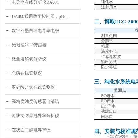
纯化水
电导率在线分析仪DA801
注射用水
DA800通用数字控制器，pH/DO/ORP多参数
二、博取
ECG-2
数字石墨四环电导率电极
测量范围
分辨率
光谱法COD传感器
精度
温度补偿
传感器材质
微量溶解氧分析仪
输出方式
防护等级
总磷在线监测仪
三、纯化水系统电
亚硝酸盐氮在线监测仪
监测点
RO进水
RO产水
高精度浊度传感器自清洁
EDI产水
储罐出口
两线制防爆电导率分析仪
回水口
在线乙二醇电导率仪
四、安装与校准规
• 零点校准：每