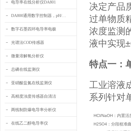
电导率在线分析仪DA801
决定产品
DA800通用数字控制器，pH/DO/ORP多参数
过单物质精
浓度监测的
数字石墨四环电导率电极
液中实现
光谱法COD传感器
微量溶解氧分析仪
特点一：
总磷在线监测仪
工业溶液
亚硝酸盐氮在线监测仪
系列针对
高精度浊度传感器自清洁
两线制防爆电导率分析仪
HCl/NaOH：内置
在线乙二醇电导率仪
H2SO4：分段校准