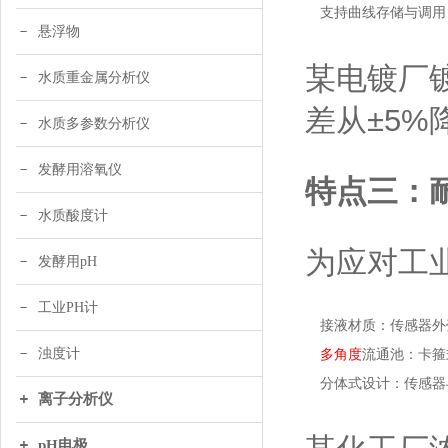
支持曲线存储与调用
悬浮物
某电镀厂
水质重金属分析仪
差从±5%
水质多参数分析仪
发酵用溶氧仪
特点三：
水质酸度计
为应对工
发酵用pH
工业PH计
接液材质：传感器外壳
浊度计
多角度
流通池：卡箍
分体式设计：传感器
离子分析仪
pH电极