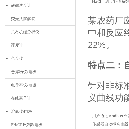
NaCl：温度补偿
酸碱浓度计
某农药厂应
荧光法溶解氧
中和反应终
总有机碳分析仪
22%。
硬度计
色度仪
特点二：
悬浮物仪/电极
针对非标
电导率仪/电极
义曲线功
在线离子计
溶氧仪/电极
用户通过Modbus协
传感器自动拟合曲线，
PH/ORP仪表/电极