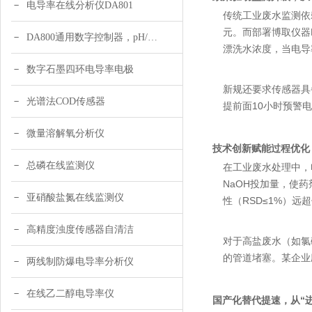
电导率在线分析仪DA801
传统工业废水监测依
元。而部署博取仪器D
DA800通用数字控制器，pH/DO/ORP多参数
漂洗水浓度，当电导
数字石墨四环电导率电极
新规还要求传感器具
光谱法COD传感器
提前面10小时预警
微量溶解氧分析仪
技术创新赋能过程优化，
总磷在线监测仪
在工业废水处理中，
NaOH投加量，使
亚硝酸盐氮在线监测仪
性（RSD≤1%）远
高精度浊度传感器自清洁
对于高盐废水（如氯碱
的管道堵塞。某企业
两线制防爆电导率分析仪
在线乙二醇电导率仪
国产化替代提速，从“进