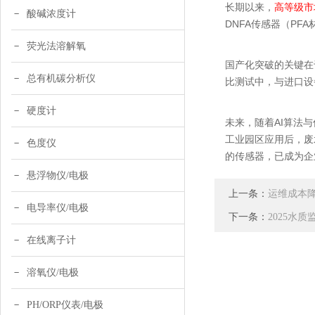
长期以来，
高等级市
酸碱浓度计
DNFA传感器（PF
荧光法溶解氧
国产化突破的关键在于
总有机碳分析仪
比测试中，与进口设
硬度计
未来，随着AI算法
工业园区应用后，废
色度仪
的传感器，已成为企
悬浮物仪/电极
上一条：
运维成本降
电导率仪/电极
下一条：
2025水
在线离子计
溶氧仪/电极
PH/ORP仪表/电极