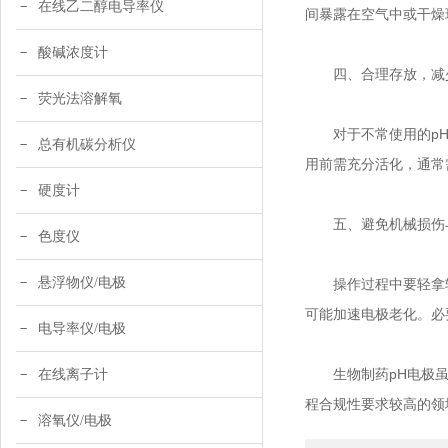
在线乙二醇电导率仪
间暴露在空气中或干燥
酸碱浓度计
四、合理存放，减少
荧光法溶解氧
对于不常使用的pH电
总有机碳分析仪
用前需充分活化，通常
硬度计
五、避免机械损伤
色度仪
悬浮物仪/电极
操作过程中要轻拿轻
可能加速电极老化。必
电导率仪/电极
生物制药pH电极虽为
在线离子计
程合规性要求较高的领
溶氧仪/电极