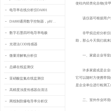
使柱内烃类化合物(非
电导率在线分析仪DA801
该仪器可根据用户需
DA800通用数字控制器，pH/DO/ORP多参数
数字石墨四环电导率电极
非甲烷总烃分析仪已
助，那么今天我们就来
光谱法COD传感器
一、家庭企业等室
微量溶解氧分析仪
总磷在线监测仪
许多家庭或是企业单
它可以随时方便携带我
亚硝酸盐氮在线监测仪
是企业单位进行检测工
高精度浊度传感器自清洁
二、室外作业环境
两线制防爆电导率分析仪