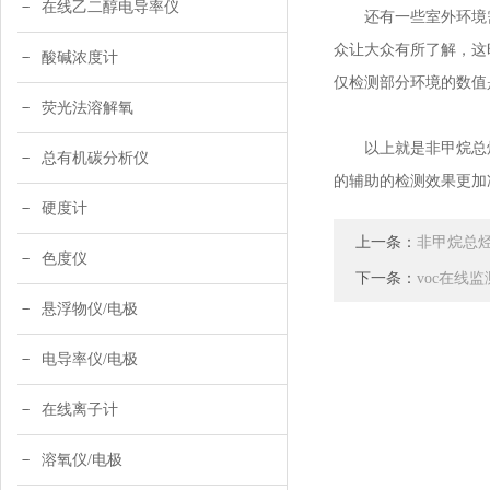
在线乙二醇电导率仪
还有一些室外环境需
众让大众有所了解，这
酸碱浓度计
仅检测部分环境的数值
荧光法溶解氧
以上就是非甲烷总烃
总有机碳分析仪
的辅助的检测效果更加
硬度计
上一条：
非甲烷总
色度仪
下一条：
voc在线
悬浮物仪/电极
电导率仪/电极
在线离子计
溶氧仪/电极